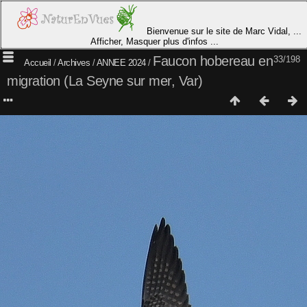
Bienvenue sur le site de Marc Vidal, ...
Afficher, Masquer plus d'infos ...
Faucon hobereau en
33/198
Accueil
/
Archives
/
ANNEE 2024
/
migration (La Seyne sur mer, Var)