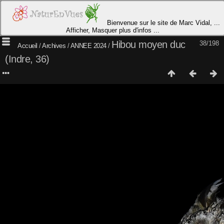
Bienvenue sur le site de Marc Vidal, ...
Afficher, Masquer plus d'infos ...
Hibou moyen duc
38/198
Accueil
/
Archives
/
ANNEE 2024
/
(Indre, 36)