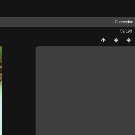
Connexion
59/198